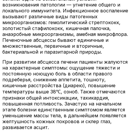
возникновения патологии — угнетение общего и
локального иммунитета. Инфекционное воспаление
вызывают различные виды патогенных
микроорганизмов: гемолитический стрептококк,
золотистый стафилококк, кишечная палочка,
анаэробные микроорганизмы, амебная микрофлора.
Печеночные абсцессы бывают единичные и
множественные, первичные и вторичные,
бактериальной и паразитарной природы.
При развитии абсцесса печени пациенты жалуются
на характерные симптомы: ощущение тяжести и
постоянную ноющую боль в области правого
подреберья, снижение аппетита, тошноту,
кишечные расстройства (диарею), повышение
температуры выше 38℃, озноб. Также отмечаются
признаки общей интоксикации, тахикардия,
повышенная потливость. Зачастую на начальном
этапе болезни единственным симптомом является
уменьшение массы тела, в дальнейшем появляется
желтушность кожных покровов и склер глаз,
развивается асцит.