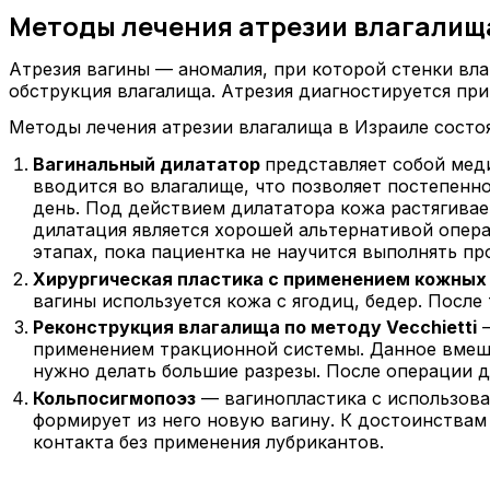
Методы лечения атрезии влагалищ
Атрезия вагины — аномалия, при которой стенки вл
обструкция влагалища. Атрезия диагностируется пр
Методы лечения атрезии влагалища в Израиле состо
Вагинальный дилататор
представляет собой ме
вводится во влагалище, что позволяет постепенн
день. Под действием дилататора кожа растягивае
дилатация является хорошей альтернативой опера
этапах, пока пациентка не научится выполнять п
Хирургическая пластика с применением кожных
вагины используется кожа с ягодиц, бедер. Посл
Реконструкция влагалища по методу Vecchietti
—
применением тракционной системы. Данное вмеша
нужно делать большие разрезы. После операции д
Кольпосигмопоэз
— вагинопластика с использова
формирует из него новую вагину. К достоинства
контакта без применения лубрикантов.