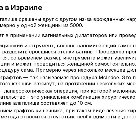
а в Израиле
агалища сращены друг с другом из-за врожденных нар
имерно у одной женщины из 5000.
ят в применении вагинальных дилататоров или прове
дицинский инструмент, внешне напоминающий тампон
о разделить сросшиеся стенки вагины. Процедура про
тся, со временем размер инструмента может увеличив
ции и может проводиться женщиной самостоятельно. 
роцедуру сама. Примерно через несколько месяцев ди
 графтов
— так называемая процедура McIndoe. Это п
е того как швы заживут, на протяжении нескольких м
 лапароскопическая операция, при которой малоинв
тельство – это уникальная комбинация хирургическог
лина влагалища составляет до 10 см.
нием графтов кишечника, при таком виде лечения хи
м метода относится отсутствие необходимости в доп