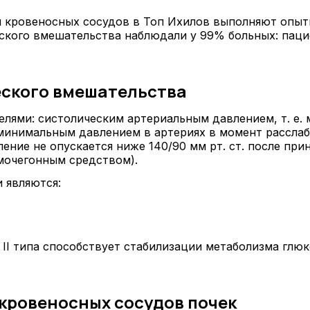
и кровеносных сосудов в Топ Ихилов выполняют опыт
кого вмешательства наблюдали у 99% больных: паци
еского вмешательства
елями: систолическим артериальным давлением, т. е.
минимальным давлением в артериях в момент расслаб
ение не опускается ниже 140/90 мм рт. ст. после при
(мочегонным средством).
 являются:
II типа способствует стабилизации метаболизма глю
кровеносных сосудов почек