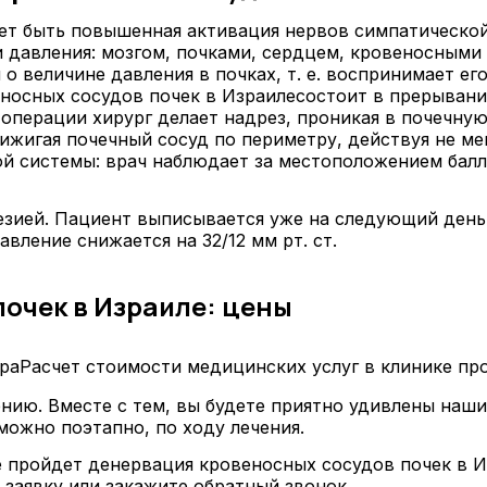
ет быть повышенная активация нервов симпатической
 давления: мозгом, почками, сердцем, кровеносными 
величине давления в почках, т. е. воспринимает его 
носных сосудов почек в Израиле
состоит в прерывани
операции хирург делает надрез, проникая в почечную
ижигая почечный сосуд по периметру, действуя не мен
 системы: врач наблюдает за местоположением балл
езией. Пациент выписывается уже на следующий день
вление снижается на 32/12 мм рт. ст.
очек в Израиле: цены
Расчет стоимости медицинских услуг в клинике пр
ению. Вместе с тем, вы будете приятно удивлены наш
ожно поэтапно, по ходу лечения.
ае пройдет денервация кровеносных сосудов почек в 
 заявку или закажите обратный звонок.