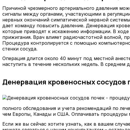
Причиной чрезмерного артериального давления мож
сигналы между органами, участвующими в регуляции
нервных окончаний симпатической нервной системы о 
дает команду повысить давление. Денервация крове
которые приводят к искажению информации. В ходе 
прижигания. Врач влияет радиочастотной волной, пр
Процедура контролируется с помощью компьютерной
стенки сосуда.
Операция длится около 40 минут под местной анест
наступить в течение нескольких недель. В среднем да
Денервация кровеносных сосудов п
полного обследования и учета рекомендаций по леч
чем Европы, Канады и США. Оплачивать процедуры м
Если же вы сейчас хотите узнать, как в вашем случ
можете связаться с нашим консультантом – оставьте