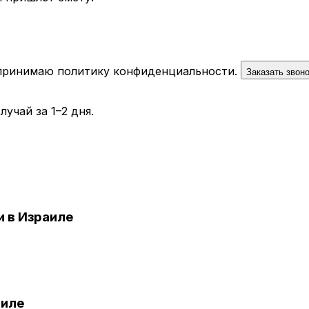
 принимаю
политику конфиденциальности
.
Заказать звон
учай за 1–2 дня.
 в Израиле
аиле