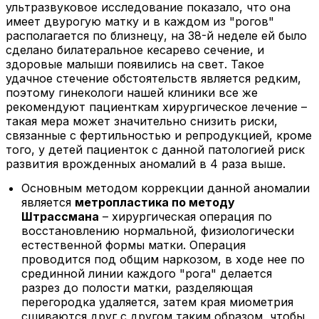
ультразвуковое исследование показало, что она
имеет двурогую матку и в каждом из "рогов"
располагается по близнецу, на 38-й неделе ей было
сделано билатеральное кесарево сечение, и
здоровые малыши появились на свет. Такое
удачное стечение обстоятельств является редким,
поэтому гинекологи нашей клиники все же
рекомендуют пациенткам хирургическое лечение –
такая мера может значительно снизить риски,
связанные с фертильностью и репродукцией, кроме
того, у детей пациенток с данной патологией риск
развития врожденных аномалий в 4 раза выше.
Основным методом коррекции данной аномалии
является
метропластика по методу
Штрассмана
– хирургическая операция по
восстановлению нормальной, физиологически
естественной формы матки. Операция
проводится под общим наркозом, в ходе нее по
срединной линии каждого "рога" делается
разрез до полости матки, разделяющая
перегородка удаляется, затем края миометрия
сшиваются друг с другом таким образом, чтобы