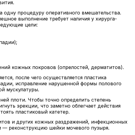
вития.
 за одну процедуру оперативного вмешательства.
пешное выполнение требует наличия у хирурга-
ледующие цели:
падии);
ений кожных покровов (опрелостей, дерматитов).
ется, после чего осуществляется пластика
спадии, исправление нарушенной формы полового
ой мускулатуры.
йней плоти. Чтобы точно определить степень
игнуть эрекции, что заметно облегчает действия
тоять пластиковый катетер.
титов и других кожных раздражений, инфекционных
и — реконструкцию шейки мочевого пузыря.