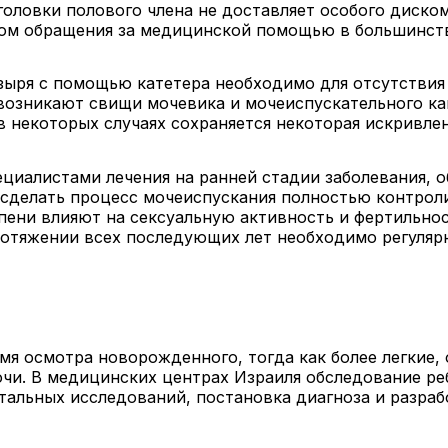
оловки полового члена не доставляет особого диск
ом обращения за медицинской помощью в большинств
зыря с помощью катетера необходимо для отсутствия
 возникают свищи мочевика и мочеиспускательного ка
 некоторых случаях сохраняется некоторая искривле
иалистами лечения на ранней стадии заболевания, об
 сделать процесс мочеиспускания полностью контрол
пени влияют на сексуальную активность и фертильнос
ротяжении всех последующих лет необходимо регуляр
я осмотра новорожденного, тогда как более легкие, 
чи. В медицинских центрах Израиля обследование реб
альных исследований, постановка диагноза и разрабо