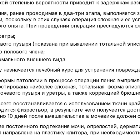
ой степенью вероятности приводит к задержкам раз
пия, ранее проводимая в два-три этапа, выполняется
 поскольку в этих случаях операция сложная и ее ус
ого опыта. При проведении операции преследуются с
ретры;
вого пузыря (показана при выявлении тотальной эпис
 полового члена;
мального внешнего вида.
у назначается лечебный курс для устранения поврежд
формы патологии в процессе операции пенис выпрямля
ностирована наиболее сложная, тотальная, форма эпи
мочевого пузыря и уретры, а также коррекцией брюшн
сего восстанавливается с использованием ткани кра
дится физраствор, в результате чего получается дост
но 10 дней после вмешательства в мочевике должен с
чае постоянного подтекания мочи, опрелостей, дерма
 направлена на пластику клитора, при необходимост