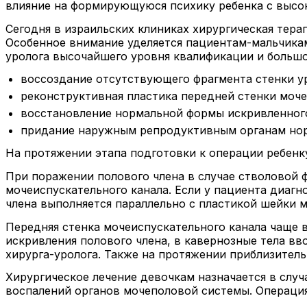
влияние на формирующуюся психику ребенка с высок
Сегодня в израильских клиниках хирургическая тера
Особенное внимание уделяется пациентам-мальчикам,
уролога высочайшего уровня квалификации и больш
воссоздание отсутствующего фрагмента стенки у
реконструктивная пластика передней стенки моче
восстановление нормальной формы искривленного
придание наружным репродуктивным органам нор
На протяжении этапа подготовки к операции ребенк
При поражении полового члена в случае стволовой 
мочеиспускательного канала. Если у пациента диаг
члена выполняется параллельно с пластикой шейки 
Передняя стенка мочеиспускательного канала чаще в
искривления полового члена, в кавернозные тела вво
хирурга-уролога. Также на протяжении приблизитель
Хирургическое лечение девочкам назначается в слу
воспалений органов мочеполовой системы. Операция