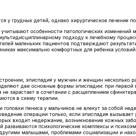
тся у грудных детей, однако хирургическое лечение п
 учитывают особенности патологических изменений м
 мультидисциплинарному подходу к лечебному процесс
ителей маленьких пациентов подтверждают результа
иниках максимально комфортных для ребенка условий
строении, эписпадия у мужчин и женщин несколько ра
ыделяют две основные формы эписпадии: при первой в
а не зарастает в сочетании с расщеплением сфинктер
аются в схему терапии.
ли головки пениса у мальчиков не влекут за собой не
ведение операции только, если эписпадия вызывает р
торых входит недержание, возникновение кожных забо
ей развиваются психологические комплексы и психоэ
 другими малышами, проблемами социализации и нахо