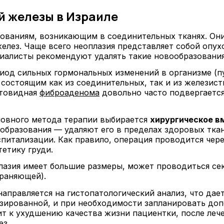
 железы в Израиле
ованиям, возникающим в соединительных тканях. Они
желез. Чаще всего неоплазия представляет собой оп
алисты рекомендуют удалять такие новообразования, 
риод сильных гормональных изменений в организме (п
остоящим как из соединительных, так и из железист
стовидная
фиброаденома
довольно часто подвергается
новного метода терапии выбирается
хирургическое 
образования — удаляют его в пределах здоровых тка
спитализации. Как правило, операция проводится че
тетику груди.
азия имеет большие размеры, может проводиться сек
храняющей).
аправляется на гистопатологический анализ, что дае
изированной, и при необходимости запланировать доп
ит к ухудшению качества жизни пациентки, после леч
ез.