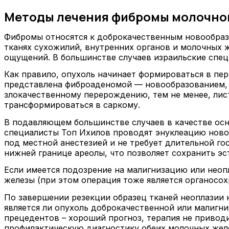
Методы лечения фибромы молочной
Фибромы относятся к доброкачественным новообраз
тканях сухожилий, внутренних органов и молочных 
ощущений. В большинстве случаев израильские специ
Как правило, опухоль начинает формироваться в пе
представлена фиброаденомой — новообразованием, с
злокачественному перерождению, тем не менее, ли
трансформироваться в саркому.
В подавляющем большинстве случаев в качестве ос
специалисты Топ Ихилов проводят энуклеацию ново
под местной анестезией и не требует длительной го
нижней границе ареолы, что позволяет сохранить эс
Если имеется подозрение на малигнизацию или неопл
железы (при этом операция тоже является органосо
По завершении резекции образец тканей неоплазии н
является ли опухоль доброкачественной или малигн
прецедентов – хороший прогноз, терапия не привод
профилактическую диагностику обеих молочных жел