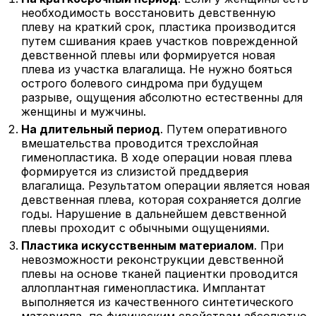
необходимость восстановить девственную
плеву на краткий срок, пластика производится
путем сшивания краев участков поврежденной
девственной плевы или формируется новая
плева из участка влагалища. Не нужно бояться
острого болевого синдрома при будущем
разрыве, ощущения абсолютно естественны для
женщины и мужчины.
На длительный период
. Путем оперативного
вмешательства проводится трехслойная
гименопластика. В ходе операции новая плева
формируется из слизистой преддверия
влагалища. Результатом операции является новая
девственная плева, которая сохраняется долгие
годы. Нарушение в дальнейшем девственной
плевы проходит с обычными ощущениями.
Пластика искусственным материалом
. При
невозможности реконструкции девственной
плевы на основе тканей пациентки проводится
аллоплантная гименопластика. Имплантат
выполняется из качественного синтетического
материала, по физическим свойствам абсолютно