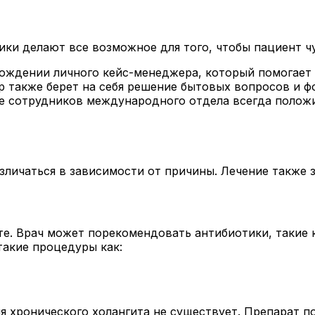
ки делают все возможное для того, чтобы пациент ч
ождении личного кейс-менеджера, который помогает 
р также берет на себя решение бытовых вопросов и 
те сотрудников международного отдела всегда полож
зличаться в зависимости от причины. Лечение также з
те. Врач может порекомендовать антибиотики, такие 
акие процедуры как:
ния хронического холангита не существует. Препарат 