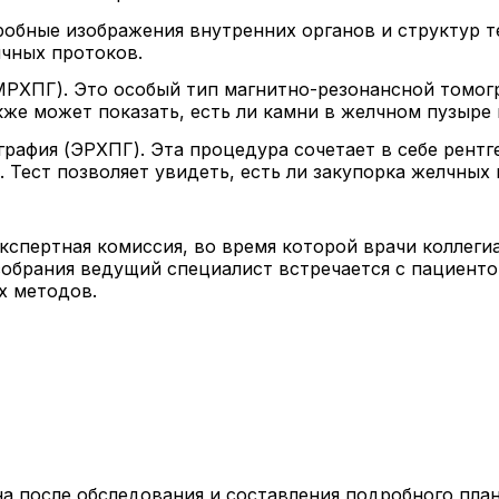
робные изображения внутренних органов и структур т
лчных протоков.
МРХПГ). Это особый тип магнитно-резонансной томог
кже может показать, есть ли камни в желчном пузыре 
рафия (ЭРХПГ). Эта процедура сочетает в себе рентг
 Тест позволяет увидеть, есть ли закупорка желчных 
кспертная комиссия, во время которой врачи коллеги
собрания ведущий специалист встречается с пациенто
х методов.
на после обследования и составления подробного пла