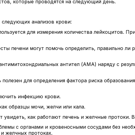
стов, которые проводятся на следующий день.
з следующих анализов крови:
пользуется для измерения количества лейкоцитов. Пр
сты печени могут помочь определить, правильно ли р
 антимитохондриальных антител (АМА) наряду с резул
ть полезен для определения фактора риска образовани
ключить инфекцию крови.
как образцы мочи, желчи или кала.
т увидеть, как работают печень и желчные протоки.
блемы с органами и кровеносными сосудами без необх
 и желчных протоках.