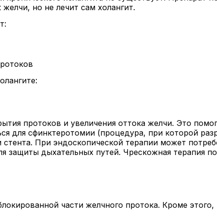
 желчи, но не лечит сам холангит.
т:
протоков
олангите:
рытия протоков и увеличения оттока желчи. Это помо
ься для сфинктеротомии (процедура, при которой ра
 стента. При эндоскопической терапии может потребо
для защиты дыхательных путей. Чрескожная терапия п
блокированной части желчного протока. Кроме этого,