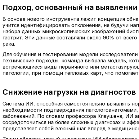
Подход, основанный на выявлении
В основе нового инструмента лежит концепция обна
учится идентифицировать отклонения, не будучи на
набора данных микроскопических изображений биопс
гастрит. Эти данные составляли около 90% от всег
рака.
Для обучения и тестирования модели исследователи 
технические подходы, команда выбрала модель, кот
встречающиеся виды первичного или метастазирующ
патологии, при помощи тепловых карт, что помогает
Снижение нагрузки на диагностов
Система ИИ, способная самостоятельно выявлять но
необходимости подтверждения патологоанатомами, 
заболеваний. По словам профессора Клаушена, ИИ ав
сосредоточиться на более сложных диагнозах и эфф
представляет собой важный шаг вперед в медицинск
Таким образом, новый инструмент ИИ обеспечивает 