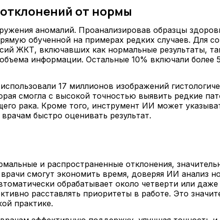
 отклонений от нормы
ружения аномалий. Проанализировав образцы здоров
прямую обученной на примерах редких случаев. Для с
ий ЖКТ, включавших как нормальные результаты, так 
о объема информации. Остальные 10% включали более 
использовали 17 миллионов изображений гистологичес
орая смогла с высокой точностью выявить редкие пат
его рака. Кроме того, инструмент ИИ может указыва
 врачам быстро оценивать результат.
рмальные и распространенные отклонения, значительн
врачи смогут экономить время, доверяя ИИ анализ н
томатически обрабатывает около четверти или даже 
ективно расставлять приоритеты в работе. Это значи
ой практике.
врачам эффективную поддержку, улучшая точность и с