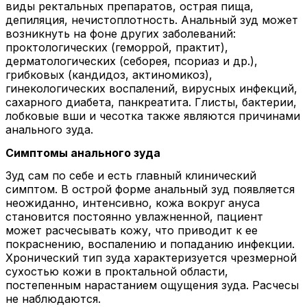
виды ректальных препаратов, острая пища,
депиляция, нечистоплотность. Анальный зуд может
возникнуть на фоне других заболеваний:
проктологических (геморрой, практит),
дерматологических (себорея, псориаз и др.),
грибковых (кандидоз, актиномикоз),
гинекологических воспалений, вирусных инфекций,
сахарного диабета, панкреатита. Глисты, бактерии,
лобковые вши и чесотка также являются причинами
анального зуда.
Симптомы анального зуда
Зуд сам по себе и есть главный клинический
симптом. В острой форме анальный зуд появляется
неожиданно, интенсивно, кожа вокруг ануса
становится постоянно увлажненной, пациент
может расчесывать кожу, что приводит к ее
покраснению, воспалению и попаданию инфекции.
Хронический тип зуда характеризуется чрезмерной
сухостью кожи в проктальной области,
постепенным нарастанием ощущения зуда. Расчесы
не наблюдаются.