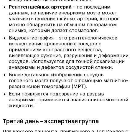
Рентген шейных артерий
- по последним
данным, на наличие аневризмы мозга может
указывать сужение шейных артерий, которое
можно обнаружить на обычном панорамном
снимке, который делает стоматолог.
Видеоангиография
– это рентгенологическое
исследование кровеносных сосудов с
применением контрастного вещества,
выявляющее сужения, разрушения и деформации
сосудов. Используется для точной локализации
аневризмы и дефектов сосудистой стенки.
Более детальное изображение сосудов
головного мозга получают с помощью
магнитно-
резонансной томографии (МРТ).
Если появляется подозрение на разрыв
аневризмы, применяется
анализ спинномозговой
жидкости
.
Третий день – экспертная группа
Для каждого пациента, прибывшего в Топ Ихилов с