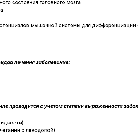
ого состояния головного мозга
га
потенциалов мышечной системы для дифференциации 
.
видов лечения заболевания:
иле проводится с учетом степени выраженности забо
гидности)
четании с леводопой)