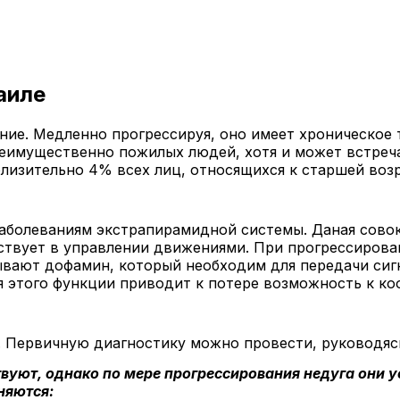
аиле
ние. Медленно прогрессируя, оно имеет хроническое т
еимущественно пожилых людей, хотя и может встречат
лизительно 4% всех лиц, относящихся к старшей возр
аболеваниям экстрапирамидной системы. Даная совоку
ствует в управлении движениями. При прогрессирова
ывают дофамин, который необходим для передачи сиг
я этого функции приводит к потере возможность к к
. Первичную диагностику можно провести, руководяс
твуют, однако по мере прогрессирования недуга они
няются: