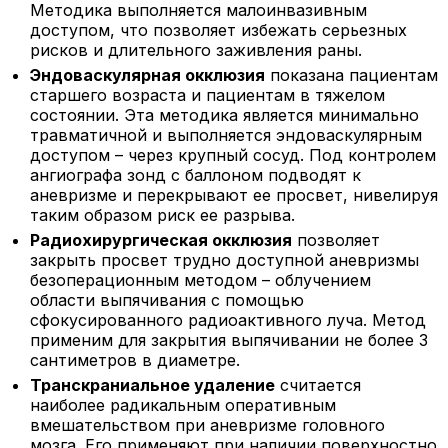
Методика выполняется малоинвазивным
доступом, что позволяет избежать серьезных
рисков и длительного заживления раны.
Эндоваскулярная окклюзия
показана пациентам
старшего возраста и пациентам в тяжелом
состоянии. Эта методика является минимально
травматичной и выполняется эндоваскулярным
доступом – через крупный сосуд. Под контролем
ангиографа зонд с баллоном подводят к
аневризме и перекрывают ее просвет, нивелируя
таким образом риск ее разрыва.
Радиохирургическая окклюзия
позволяет
закрыть просвет трудно доступной аневризмы
безоперационным методом – облучением
области выпячивания с помощью
сфокусированного радиоактивного луча. Метод
применим для закрытия выпячивании не более 3
сантиметров в диаметре.
Транскраниальное удаление
считается
наиболее радикальным оперативным
вмешательством при аневризме головного
мозга. Его применяют при наличии поверхностно