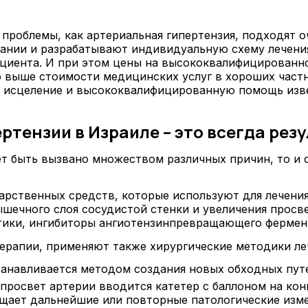
проблемы, как артериальная гипертензия, подходят о
нии и разрабатывают индивидуальную схему лечения 
пациента. И при этом цены на высококвалифицирован
 выше стоимости медицинских услуг в хороших частн
е исцеление и высококвалифицированную помощь изв
тензии в Израиле – это всегда рез
т быть вызвано множеством различных причин, то и 
арственных средств, которые используют для лечения
ышечного слоя сосудистой стенки и увеличения просв
тики, ингибиторы ангиотензинпревращающего фермент
ерапии, применяют также хирургические методики ле
танавливается методом создания новых обходных путе
В просвет артерии вводится катетер с баллоном на кон
ащает дальнейшие или повторные патологические изме