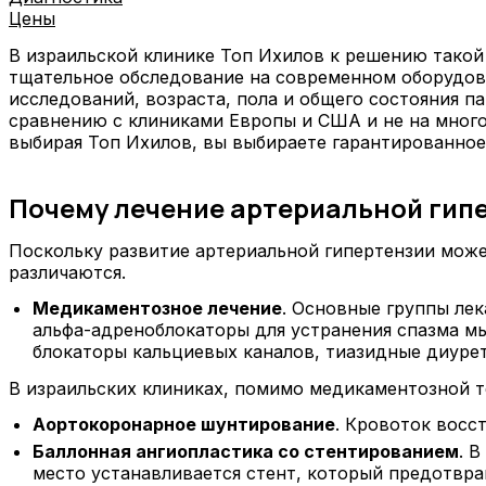
Цены
В израильской клинике Топ Ихилов к решению такой 
тщательное обследование на современном оборудова
исследований, возраста, пола и общего состояния 
сравнению с клиниками Европы и США и не на много
выбирая Топ Ихилов, вы выбираете гарантированно
Почему лечение артериальной гипер
Поскольку развитие артериальной гипертензии може
различаются.
Медикаментозное лечение
. Основные группы лек
альфа-адреноблокаторы для устранения спазма м
блокаторы кальциевых каналов, тиазидные диуре
В израильских клиниках, помимо медикаментозной т
Аортокоронарное шунтирование
. Кровоток восс
Баллонная ангиопластика со стентированием
. 
место устанавливается стент, который предотвр