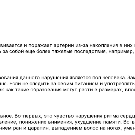
звивается и поражает артерии из-за
накопления в них
ь за собой еще более тяжелые последствия, например
ования данного нарушения является пол человека. З
ьше. Если не следить за своим питанием и употребля
ак как такие образования могут расти в размерах, вп
вное. Во-первых, это чувство нарушения ритма сердц
вление, понижение внимания, ухудшение памяти. Во-в
ием ран и царапин, выпадением волос на ногах, ум