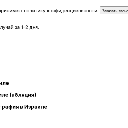
 принимаю
политику конфиденциальности
.
Заказать звон
учай за 1–2 дня.
иле
иле (абляция)
графия в Израиле