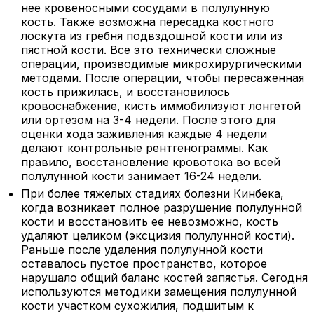
нее кровеносными сосудами в полулунную
кость. Также возможна пересадка костного
лоскута из гребня подвздошной кости или из
пястной кости. Все это технически сложные
операции, производимые микрохирургическими
методами. После операции, чтобы пересаженная
кость прижилась, и восстановилось
кровоснабжение, кисть иммобилизуют лонгетой
или ортезом на 3-4 недели. После этого для
оценки хода заживления каждые 4 недели
делают контрольные рентгенограммы. Как
правило, восстановление кровотока во всей
полулунной кости занимает 16-24 недели.
При более тяжелых стадиях болезни Кинбека,
когда возникает полное разрушение полулунной
кости и восстановить ее невозможно, кость
удаляют целиком (эксцизия полулунной кости).
Раньше после удаления полулунной кости
оставалось пустое пространство, которое
нарушало общий баланс костей запястья. Сегодня
используются методики замещения полулунной
кости участком сухожилия, подшитым к