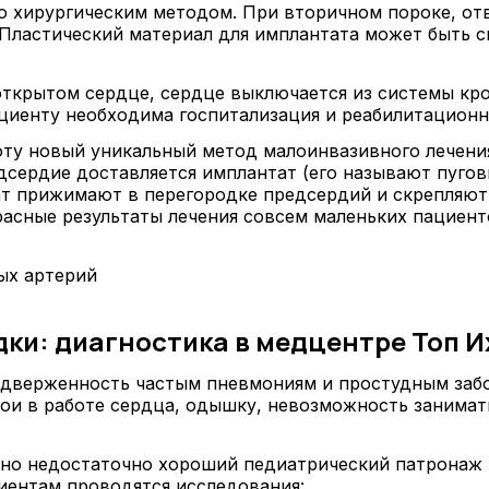
 хирургическим методом. При вторичном пороке, отв
. Пластический материал для имплантата может быть 
ткрытом сердце, сердце выключается из системы кро
циенту необходима госпитализация и реабилитационно
оту новый уникальный метод малоинвазивного лечен
дсердие доставляется имплантат (его называют пугови
т прижимают в перегородке предсердий и скрепляют о
расные результаты лечения совсем маленьких пациент
ых артерий
ки: диагностика в медцентре Топ И
одверженность частым пневмониям и простудным забо
бои в работе сердца, одышку, невозможность занима
 но недостаточно хороший педиатрический патронаж п
иентам проводятся исследования: