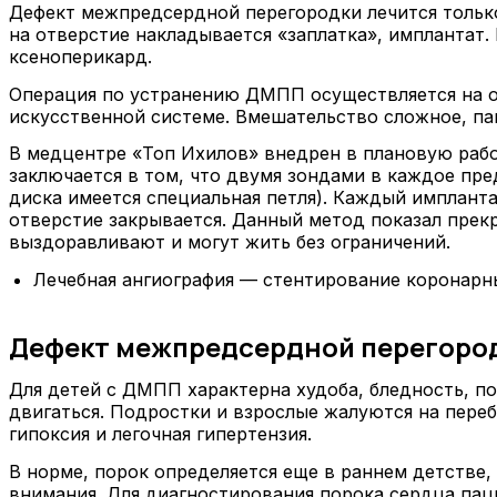
Дефект межпредсердной перегородки лечится только
на отверстие накладывается «заплатка», имплантат
ксеноперикард.
Операция по устранению ДМПП осуществляется на о
искусственной системе. Вмешательство сложное, па
В медцентре «Топ Ихилов» внедрен в плановую раб
заключается в том, что двумя зондами в каждое пре
диска имеется специальная петля). Каждый импланта
отверстие закрывается. Данный метод показал прек
выздоравливают и могут жить без ограничений.
Лечебная ангиография — стентирование коронарн
Дефект межпредсердной перегород
Для детей с ДМПП характерна худоба, бледность, п
двигаться. Подростки и взрослые жалуются на пере
гипоксия и легочная гипертензия.
В норме, порок определяется еще в раннем детстве,
внимания. Для диагностирования порока сердца пац