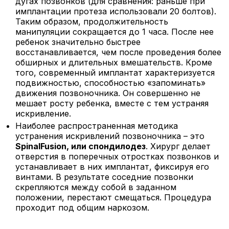
дугах позвонков (для сравнения: раньше при
имплантации протеза использовали 20 болтов).
Таким образом, продолжительность
манипуляции сокращается до 1 часа. После нее
ребенок значительно быстрее
восстанавливается, чем после проведения более
обширных и длительных вмешательств. Кроме
того, современный имплантат характеризуется
подвижностью, способностью «запоминать»
движения позвоночника. Он совершенно не
мешает росту ребенка, вместе с тем устраняя
искривление.
Наиболее распространенная методика
устранения искривлений позвоночника – это
Spinal
Fusion
, или спондилодез
. Хирург делает
отверстия в поперечных отростках позвонков и
устанавливает в них имплантат, фиксируя его
винтами. В результате соседние позвонки
скрепляются между собой в заданном
положении, перестают смещаться. Процедура
проходит под общим наркозом.