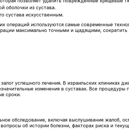
оторая позволяет удалить поврежденные хрящевые тк
й оболочки из сустава.
го сустава искусственным.
ких операций используются самые современные технол
ерации максимально точными и щадящими, сократить 
 залог успешного лечения. В израильских клиниках д
езначительные изменения в суставах. Все процедуры 
ые сроки.
ьное обследование, включая выслушивание жалоб, ос
вопросы об истории болезни, факторах риска и текущ