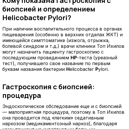
Кому показана гастроскопия с
биопсией и определением
Helicobacter Pylori?
При наличии воспалительного процесса в органах
пищеварения (особенно в верхних отделах ЖКТ) и
имеющейся симптоматике (изжога, отрыжка,
болевой синдром и т.д.) врачи клиники Топ Ихилов
могут назначить пациенту гастроскопию с
последующим проведением
HP
-теста (уреазный
тест), получившего свое название по первым
буквам названия бактерии
H
elicobacter
P
ylori.
Гастроскопия с биопсией:
процедура
Эндоскопическое обследование еще и с биопсией
— малоприятная процедура, поэтому в Топ Ихилов
она проводится под «легким» седативным
наркозом (медикаментозный наркоз), благодаря