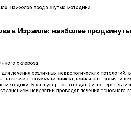
аиле: наиболее продвинутые методики
рва в Израиле: наиболее продвинут
нного склероза
для лечения различных неврологических патологий, в 
 выясняют, почему возникла данная патология, и вид
ые методики. Большую роль отводят физиотерапевти
устранением невралгии проводят лечения основного з