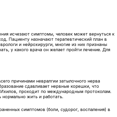
ния исчезают симптомы, человек может вернуться к
ход. Пациенту назначают терапевтический план в
врологи и нейрохирурги, многие из них признаны
ть, у какого врача он желает пройти лечение. Для
всего причинами невралгии затылочного нерва
бразование сдавливает нервные корешки, что
оп Ихилов, проходит по международным протоколам.
 нормально жить и работать.
раненных симптомов (боли, судорог, воспаления) в