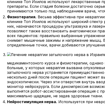
клинике Топ Ихилов используют лекарственные п
препараты. Если стадия болезни достаточно серь
принимаются только под наблюдением врача, что
Физиотерапия.
Весьма эффективна при невралгии:
клинике Топ Ихилов используют широкий спектр 
них, назначаются процедуры ультразвука и лазер
позволяют также восстановить анатомически прав
всех пациентов: правильно выбранные упражнени
снимает мышечные зажимы и напряжение мышц. В 
определенные точки, врачи добиваются улучшения
медикаментозного курса и физиотерапии, однако 
больные, у которых невралгия вызвана опухолевым
затылочного нерва устраняется преимущественно
несколько дней после операции пациент может в
эндоскопически. Через эти отверстия внутрь вво
монитор нейрохрурга. Если декомпрессия возмож
выполнятся робот-ассистированная операция с п
максимально щадящее, не задев здоровые ткани.
Нейростимуляция нерва.
Используется при невро