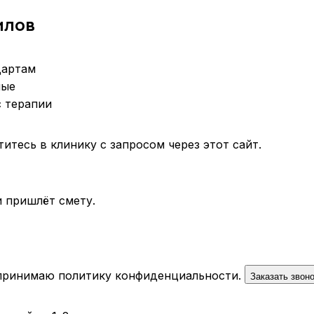
илов
дартам
ные
с терапии
тесь в клинику с запросом через этот сайт.
 пришлёт смету.
 принимаю
политику конфиденциальности
.
Заказать звон