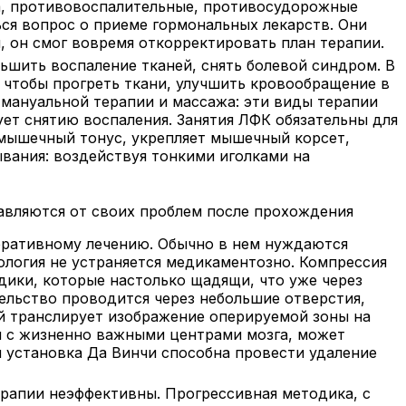
а, противовоспалительные, противосудорожные
ься вопрос о приеме гормональных лекарств. Они
 он смог вовремя откорректировать план терапии.
ьшить воспаление тканей, снять болевой синдром. В
 чтобы прогреть ткани, улучшить кровообращение в
 мануальной терапии и массажа: эти виды терапии
ет снятию воспаления. Занятия ЛФК обязательны для
 мышечный тонус, укрепляет мышечный корсет,
вания: воздействуя тонкими иголками на
авляются от своих проблем после прохождения
перативному лечению. Обычно в нем нуждаются
тология не устраняется медикаментозно. Компрессия
ики, которые настолько щадящи, что уже через
ельство проводится через небольшие отверстия,
ый транслирует изображение оперируемой зоны на
м с жизненно важными центрами мозга, может
 установка Да Винчи способна провести удаление
ерапии неэффективны. Прогрессивная методика, с