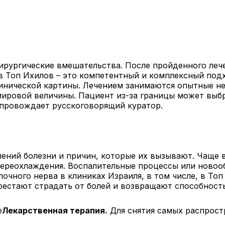
рургические вмешательства. После пройденного лече
 в Топ Ихилов – это компетентный и комплексный под
инической картины. Лечением занимаются опытные не
мировой величины. Пациент из-за границы может выбра
сопровождает русскоговорящий куратор.
лений болезни и причин, которые их вызывают. Чаще 
переохлаждения. Воспалительные процессы или новоо
лочного нерва в клиниках Израиля, в том числе, в Т
рестают страдать от болей и возвращают способность
Лекарственная терапия.
Для снятия самых распрост