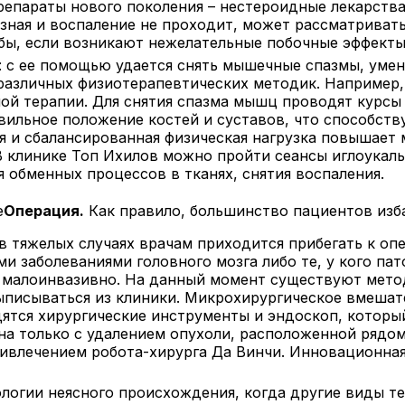
репараты нового поколения – нестероидные лекарств
езная и воспаление не проходит, может рассматриват
бы, если возникают нежелательные побочные эффекты,
 с ее помощью удается снять мышечные спазмы, умен
различных физиотерапевтических методик. Например,
ной терапии. Для снятия спазма мышц проводят курсы
ильное положение костей и суставов, что способству
я и сбалансированная физическая нагрузка повышает
клинике Топ Ихилов можно пройти сеансы иглоукалы
 обменных процессов в тканях, снятия воспаления.
Операция.
Как правило, большинство пациентов изб
в тяжелых случаях врачам приходится прибегать к о
и заболеваниями головного мозга либо те, у кого па
 малоинвазивно. На данный момент существуют метод
ыписываться из клиники. Микрохирургическое вмешат
дятся хирургические инструменты и эндоскоп, котор
на только с удалением опухоли, расположенной рядо
ривлечением робота-хирурга Да Винчи. Инновационная
логии неясного происхождения, когда другие виды т