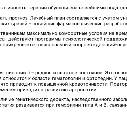
ьтативность терапии обусловлена новейшими подхода
ть прогноз. Лечебный план составляется с учетом ун
ьских врачей – новейшие фармакологические разработ
ственникам максимально комфортные условия на время
сы, действуют программы психологической поддержк
ран прикрепляется персональный сопровождающий-пер
, синовиит) – редкое и сложное состояние. Это осло
 относится к области гематологии и ортопедии. У па
 что приводит к повышенной кровоточивости. Повто
ременем приводит к развитию артропатии.
личие генетического дефекта, наследственного забо
патия развивается при гемофилии типа A и B, связанн