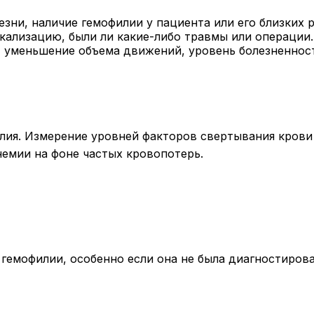
зни, наличие гемофилии у пациента или его близких 
окализацию, были ли какие-либо травмы или операции
в, уменьшение объема движений, уровень болезненнос
я. Измерение уровней факторов свертывания крови VII
немии на фоне частых кровопотерь.
 гемофилии, особенно если она не была диагностиров