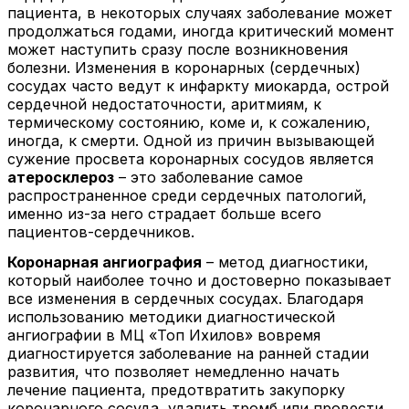
пациента, в некоторых случаях заболевание может
продолжаться годами, иногда критический момент
может наступить сразу после возникновения
болезни. Изменения в коронарных (сердечных)
сосудах часто ведут к инфаркту миокарда, острой
сердечной недостаточности, аритмиям, к
термическому состоянию, коме и, к сожалению,
иногда, к смерти. Одной из причин вызывающей
сужение просвета коронарных сосудов является
атеросклероз
– это заболевание самое
распространенное среди сердечных патологий,
именно из-за него страдает больше всего
пациентов-сердечников.
Коронарная ангиография
– метод диагностики,
который наиболее точно и достоверно показывает
все изменения в сердечных сосудах. Благодаря
использованию методики диагностической
ангиографии в МЦ «Топ Ихилов» вовремя
диагностируется заболевание на ранней стадии
развития, что позволяет немедленно начать
лечение пациента, предотвратить закупорку
коронарного сосуда, удалить тромб или провести