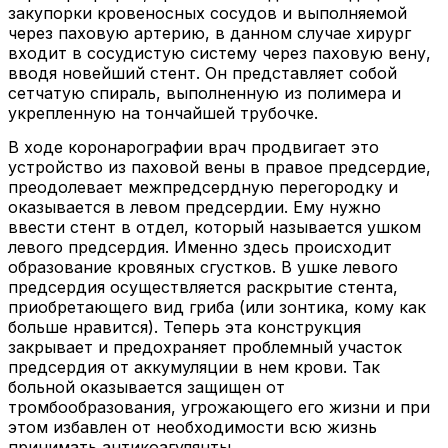
закупорки кровеносных сосудов и выполняемой
через паховую артерию, в данном случае хирург
входит в сосудистую систему через паховую вену,
вводя новейший стент. Он представляет собой
сетчатую спираль, выполненную из полимера и
укрепленную на тончайшей трубочке.
В ходе коронарографии врач продвигает это
устройство из паховой вены в правое предсердие,
преодолевает межпредсердную перегородку и
оказывается в левом предсердии. Ему нужно
ввести стент в отдел, который называется ушком
левого предсердия. Именно здесь происходит
образование кровяных сгустков. В ушке левого
предсердия осуществляется раскрытие стента,
приобретающего вид гриба (или зонтика, кому как
больше нравится). Теперь эта конструкция
закрывает и предохраняет проблемный участок
предсердия от аккумуляции в нем крови. Так
больной оказывается защищен от
тромбообразования, угрожающего его жизни и при
этом избавлен от необходимости всю жизнь
принимать антикоагулянты.