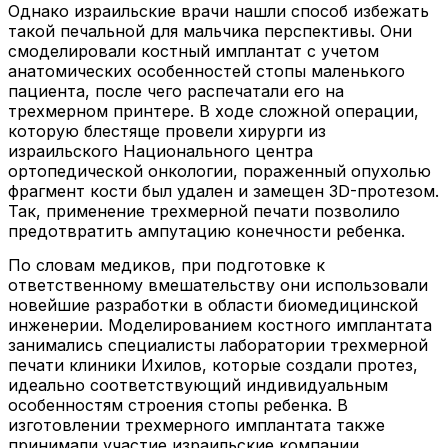
Однако израильские врачи нашли способ избежать
такой печальной для мальчика перспективы. Они
смоделировали костный имплантат с учетом
анатомических особенностей стопы маленького
пациента, после чего распечатали его на
трехмерном принтере. В ходе сложной операции,
которую блестяще провели хирурги из
израильского Национального центра
ортопедической онкологии, пораженный опухолью
фрагмент кости был удален и замещен 3D-протезом.
Так, применение трехмерной печати позволило
предотвратить ампутацию конечности ребенка.
По словам медиков, при подготовке к
ответственному вмешательству они использовали
новейшие разработки в области биомедицинской
инженерии. Моделированием костного имплантата
занимались специалисты лаборатории трехмерной
печати клиники Ихилов, которые создали протез,
идеально соответствующий индивидуальным
особенностям строения стопы ребенка. В
изготовлении трехмерного имплантата также
принимали участие израильские компании