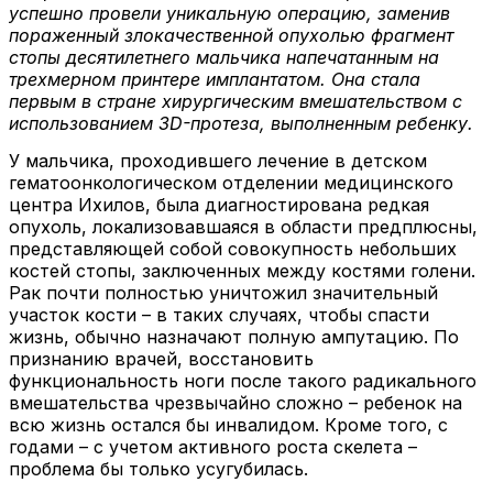
успешно провели уникальную операцию, заменив
пораженный злокачественной опухолью фрагмент
стопы десятилетнего мальчика напечатанным на
трехмерном принтере имплантатом. Она стала
первым в стране хирургическим вмешательством с
использованием 3D-протеза, выполненным ребенку.
У мальчика, проходившего лечение в детском
гематоонкологическом отделении медицинского
центра Ихилов, была диагностирована редкая
опухоль, локализовавшаяся в области предплюсны,
представляющей собой совокупность небольших
костей стопы, заключенных между костями голени.
Рак почти полностью уничтожил значительный
участок кости – в таких случаях, чтобы спасти
жизнь, обычно назначают полную ампутацию. По
признанию врачей, восстановить
функциональность ноги после такого радикального
вмешательства чрезвычайно сложно – ребенок на
всю жизнь остался бы инвалидом. Кроме того, с
годами – с учетом активного роста скелета –
проблема бы только усугубилась.