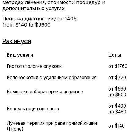
методах лечения, стоимости процедур и
дополнительных услугах.
Цены на диагностику от 140$
from $
140
to $
9600
Рак ануса
Вид услуги
Цены
Гистопатология опухоли
от $1760
Колоноскопия с удалением образования
от $720
от $560
Комплекс лабораторных анализов
до $800
от $400
Консультация онколога
до $480
Лучевая терапия при раке прямой кишки
от $140
(1 поле)