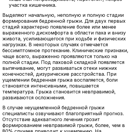
участка кишечника.
Выделяют начальную, неполную и полную стадии
формирования бедренной грыжи. Для двух первых
стадий характерно появление более или менее
выраженного дискомфорта в области паха и внизу
живота, усиливающегося при ходьбе и физических
нагрузках. В некоторых случаях отмечается
бессимптомное протекание. Клинические признаки,
чаще всего, выраженно проявляются только на
полной стадии. Под паховой складкой появляется
выпячивание, могут развиваться отеки нижних
конечностей, дизурические расстройства. При
ущемлении бедренная грыжа воспаляется, боли
становятся интенсивными, повышается
температура. Грыжа становится невправимой,
развиваются осложнения.
В случае неущемленной бедренной грыжи
специалисты озвучивают благоприятный прогноз.
Отсутствие адекватного лечения грозит
формированием невправимой грыжи, более, чем в
80% случаев приводит к ущемлению. На