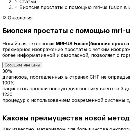
Статьи
Биопсия простаты с помощью mri-us fusion в 
Онкология
Биопсия простаты с помощью mri-us
Новейшая технология
MRI-US Fusion
(биопсия проста
трёхмерное изображение простаты с чётким изображ
более информативной и безопасной, позволяет с го
Сообщите мне цены
30%
диагнозов, поставленных в странах СНГ не оправды
100%
пациентов прошли полную диагностику всего за 3 д
1230
процедур с использованием современной системы «
Каковы преимущества новой метод
Как известно, материалом для большинства онколог