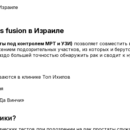
Израиле
 fusion в Израиле
ты под контролем МРТ и УЗИ)
позволяет совместить 
ением подозрительных участков, из которых и берутс
раздо большей точностью обнаружить рак и сводит к 
ваются в клинике Топ Ихилов
ня
Да Винчи»
ики?
ических тестов при подозрении на
рак простаты
служа