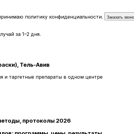
 принимаю
политику конфиденциальности
.
Заказать звон
учай за 1–2 дня.
раски), Тель-Авив
пия и таргетные препараты в одном центре
 методы, протоколы 2026
илов: программы, цены, результаты