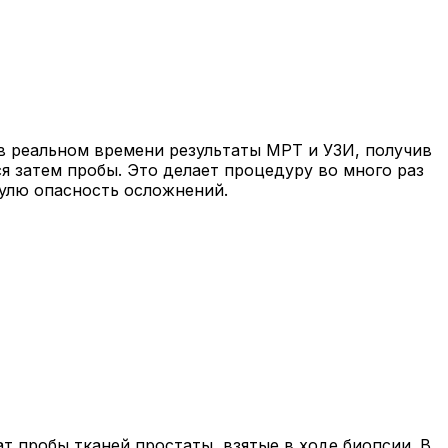
в реальном времени результаты МРТ и УЗИ, получив
я затем пробы. Это делает процедуру во много раз
нулю опасность осложнений.
т пробы тканей простаты, взятые в ходе биопсии. В