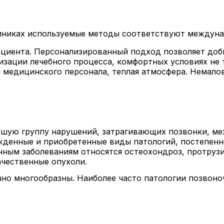
линиках используемые методы соответствуют междуна
ациента. Персонализированный подход позволяет доб
изации лечебного процесса, комфортных условиях не т
я медицинского персонала, теплая атмосфера. Нема
ьшую группу нарушений, затрагивающих позвонки, ме
ожденные и приобретенные виды патологий, постепен
енным заболеваниям относятся остеохондроз, протруз
ачественные опухоли.
но многообразны. Наиболее часто патологии позвоно