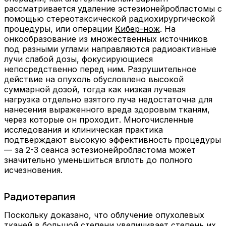
рассматривается удаление эстезионейробластомы с
помощью стереотаксической радиохирургической
процедуры, или операции
Кибер-нож
. На
онкообразование из множественных источников
под разными углами направляются радиоактивные
лучи слабой дозы, фокусирующиеся
непосредственно перед ним. Разрушительное
действие на опухоль обусловлено высокой
суммарной дозой, тогда как низкая лучевая
нагрузка отдельно взятого луча недостаточна для
нанесения выраженного вреда здоровым тканям,
через которые он проходит. Многочисленные
исследования и клиническая практика
подтверждают высокую эффективность процедуры
— за 2-3 сеанса эстезионейробластома может
значительно уменьшиться вплоть до полного
исчезновения.
Радиотерапия
Поскольку доказано, что облучение опухолевых
тканей в большой степени увеличивает степень их