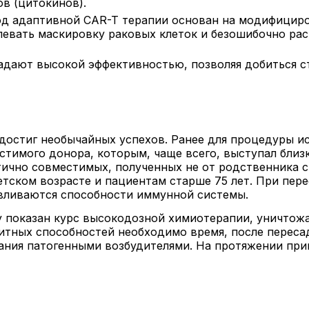
в (цитокинов).
д адаптивной CAR-T терапии основан на модифицир
левать маскировку раковых клеток и безошибочно ра
дают высокой эффективностью, позволяя добиться с
 достиг необычайных успехов. Ранее для процедуры и
стимого донора, которым, чаще всего, выступал близ
тично совместимых, полученных не от родственника с
ском возрасте и пациентам старше 75 лет. При пере
авливаются способности иммунной системы.
 показан курс высокодозной химиотерапии, уничтожа
итных способностей необходимо время, после переса
ания патогенными возбудителями. На протяжении при