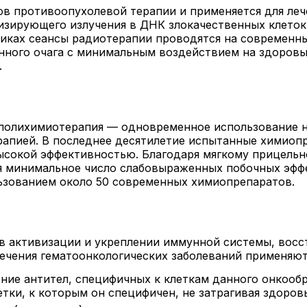
в противоопухолевой терапии и применяется для ле
низирующего излучения в ДНК злокачественных клет
никах сеансы радиотерапии проводятся на современн
ного очага с минимальным воздействием на здоровые
.
я полихимиотерапия — одновременное использование 
рапией. В последнее десятилетие испытанные химио
сокой эффективностью. Благодаря мягкому прицельн
я минимальное число слабовыраженных побочных эффе
ьзованием около 50 современных химиопрепаратов.
в активизации и укреплении иммунной системы, восс
лечения гематоонкологических заболеваний применяю
ие антител, специфичных к клеткам данного онкообр
етки, к которым он специфичен, не затрагивая здоров