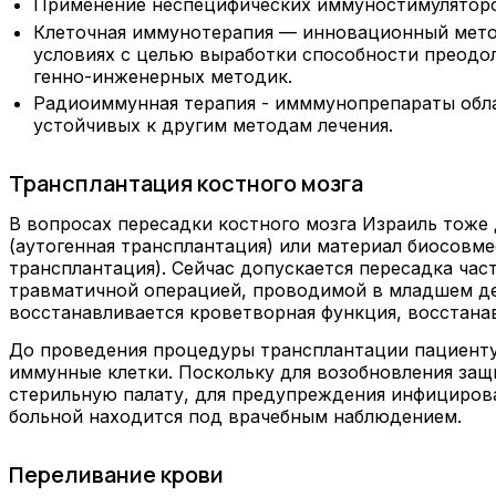
Применение неспецифических иммуностимуляторо
Клеточная иммунотерапия — инновационный мето
условиях с целью выработки способности преодо
генно-инженерных методик.
Радиоиммунная терапия - имммунопрепараты обла
устойчивых к другим методам лечения.
Трансплантация костного мозга
В вопросах пересадки костного мозга Израиль тоже
(аутогенная трансплантация) или материал биосовме
трансплантация). Сейчас допускается пересадка час
травматичной операцией, проводимой в младшем дет
восстанавливается кроветворная функция, восстан
До проведения процедуры трансплантации пациенту
иммунные клетки. Поскольку для возобновления защ
стерильную палату, для предупреждения инфициров
больной находится под врачебным наблюдением.
Переливание крови