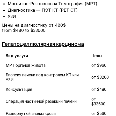
Магнитно-Резонансная Томография (МРТ)
Диагностика — ПЭТ КТ (PET CT)
УЗИ
Цены на диагностику от 480$
from $
480
to $
33600
Гепатоцеллюлярная карцинома
Вид услуги
Цены
МРТ органов живота
от $960
Биопсия печени под контролем КТ или
от $3200
УЗИ
Консультация
от $480
от
Операция частичной резекции печени
$33600
Развернутый анализ крови
от $560