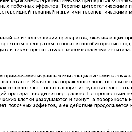
ных побочных эффектов. Терапия цитостатическими п
костероидной терапией и другими терапевтическими 
ный на использовании препаратов, оказывающих при
К таргетным препаратам относятся ингибиторы гистон
цитов также препятствуют моноклональные антитела.
м применяемая израильскими специалистами в случае
лько этапов. Вначале на пораженные зоны наноситс
ах и значительно повышающих их чувствительность 
ий препарат вводится перорально. По прошествии не
ические клетки разрушаются и гибнут, а поверхность
ает побочных эффектов, а ее действие продолжается н
т применение разновидности дистанционной радиоте