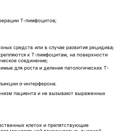
ферации Т-лимфоцитов;
ных средств или в случае развития рецидива;
крепляются к Т-лимфоцитам, на поверхности
ическое соединение;
мые для роста и деления патологических Т-
нъекции α-интерферона.
анизм пациента и не вызывают выраженных
ественных клеток и препятствующие
ются минимальной токсичностью, высокой