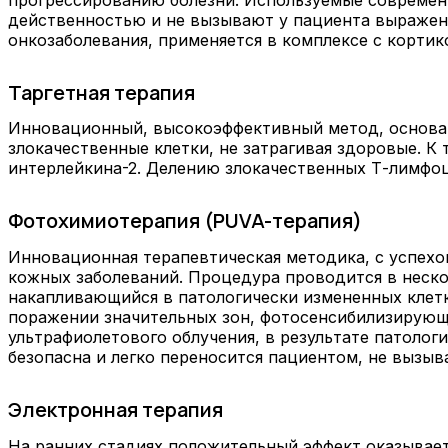
действенностью и не вызывают у пациента выражен
онкозаболевания, применяется в комплексе с корти
Таргетная терапия
Инновационный, высокоэффективный метод, основан
злокачественные клетки, не затрагивая здоровые. 
интерлейкина-2. Делению злокачественных Т-лимфо
Фотохимиотерапия (PUVA-терапия)
Инновационная терапевтическая методика, с успехо
кожных заболеваний. Процедура проводится в неско
накапливающийся в патологически измененных клетк
поражении значительных зон, фотосенсибилизирующ
ультрафиолетового облучения, в результате патолог
безопасна и легко переносится пациентом, не вызыв
Электронная терапия
На ранних стадиях положительный эффект оказывае