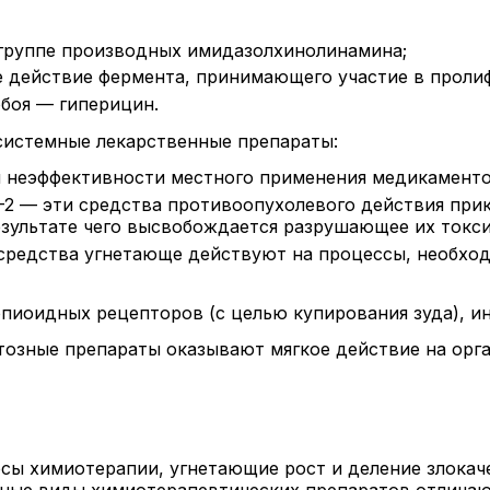
 группе производных имидазолхинолинамина;
 действие фермента, принимающего участие в проли
обоя — гиперицин.
системные лекарственные препараты:
неэффективности местного применения медикаментоз
-2 — эти средства противоопухолевого действия при
езультате чего высвобождается разрушающее их токс
средства угнетающе действуют на процессы, необходи
опиоидных рецепторов (с целью купирования зуда), и
озные препараты оказывают мягкое действие на орг
сы химиотерапии, угнетающие рост и деление злокач
ные виды химиотерапевтических препаратов отлича