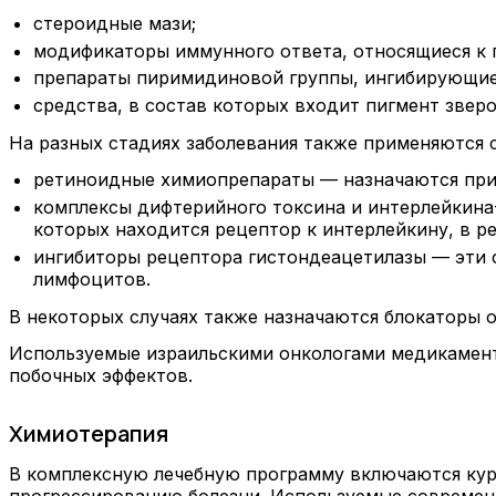
стероидные мази;
модификаторы иммунного ответа, относящиеся к
препараты пиримидиновой группы, ингибирующие
средства, в состав которых входит пигмент звер
На разных стадиях заболевания также применяются 
ретиноидные химиопрепараты — назначаются при 
комплексы дифтерийного токсина и интерлейкина
которых находится рецептор к интерлейкину, в р
ингибиторы рецептора гистондеацетилазы — эти 
лимфоцитов.
В некоторых случаях также назначаются блокаторы 
Используемые израильскими онкологами медикамент
побочных эффектов.
Химиотерапия
В комплексную лечебную программу включаются кур
прогрессированию болезни. Используемые современ