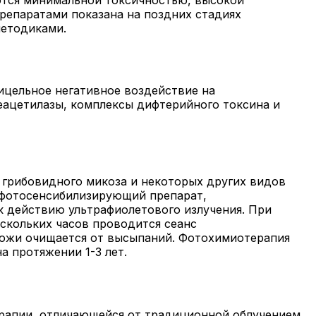
репаратами показана на поздних стадиях
методиками.
цельное негативное воздействие на
деацетилазы, комплексы дифтерийного токсина и
 грибовидного микоза и некоторых других видов
я фотосенсибилизирующий препарат,
к действию ультрафиолетового излучения. При
скольких часов проводится сеанс
 кожи очищается от высыпаний. Фотохимиотерапия
а протяжении 1-3 лет.
рапии, отличающейся от традиционной облучением