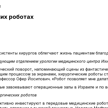
х
ких роботах
систенты хирургов облегчают жизнь пациентам благ
ующим отделением урологии медицинского центра Ихил
ческий поворот, напоминающий сцены из фантастиче
им процессом за экранами, хирургические роботы ст
офессор Офер Йосипович. «Робот позволяет мне делат
рые завоевывают операционные залы в Израиле и по в
ргических роботов
активно инвестируют в передовые медицинские робот
оводить операции с высокой точностью. Недавно Medtro