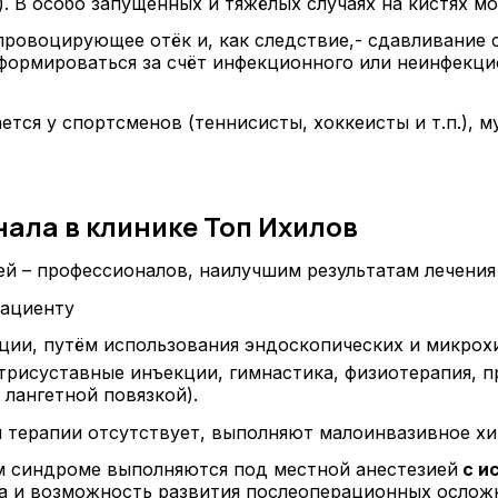
). В особо запущенных и тяжёлых случаях на кистях мо
провоцирующее отёк и, как следствие,- сдавливание 
рмироваться за счёт инфекционного или неинфекцион
тся у спортсменов (теннисисты, хоккеисты и т.п.), му
ала в клинике Топ Ихилов
й – профессионалов, наилучшим результатам лечения
пациенту
ции, путём использования эндоскопических и микрох
утрисуставные инъекции, гимнастика, физиотерапия,
 лангетной повязкой).
 терапии отсутствует, выполняют малоинвазивное хи
м синдроме выполняются под местной анестезией
с и
а и возможность развития послеоперационных ослож