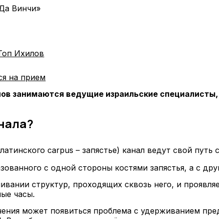
Да Винчи»
Топ Ихилов
ся на прием
лов занимаются ведущие израильские специалисты, 
нала?
латинского carpus – запястье) канал ведут свой путь
азованного с одной стороны костями запястья, а с дру
вании структур, проходящих сквозь него, и проявляе
ые часы.
чения может появиться проблема с удерживанием пре