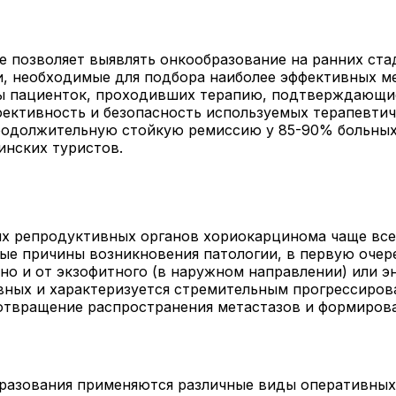
 позволяет выявлять онкообразование на ранних ста
и, необходимые для подбора наиболее эффективных ме
ы пациенток, проходивших терапию, подтверждающие
фективность и безопасность используемых терапевтич
одолжительную стойкую ремиссию у 85-90% больных.
инских туристов.
х репродуктивных органов хориокарцинома чаще всег
ные причины возникновения патологии, в первую очер
но и от экзофитного (в наружном направлении) или эн
ивных и характеризуется стремительным прогрессиров
дотвращение распространения метастазов и формиров
бразования применяются различные виды оперативных