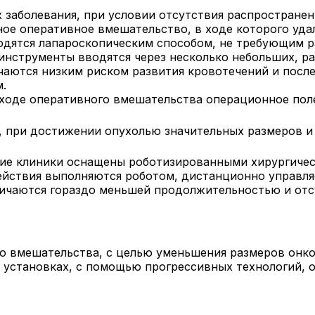
х заболевания, при условии отсутствия распростране
ое оперативное вмешательство, в ходе которого удал
одятся лапароскопическим способом, не требующим р
нструменты вводятся через несколько небольших, ра
чаются низким риском развития кровотечений и пос
.
 ходе оперативного вмешательства операционное по
я, при достижении опухолью значительных размеров 
кие клиники оснащены роботизированными хирургиче
ействия выполняются роботом, дистанционно управл
личаются гораздо меньшей продолжительностью и отс
го вмешательства, с целью уменьшения размеров онко
 установках, с помощью прогрессивных технологий, 