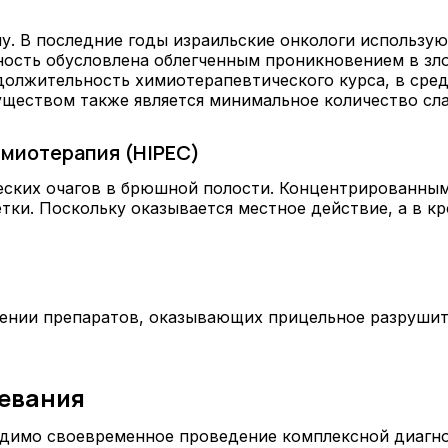
му. В последние годы израильские онкологи использу
ость обусловлена облегченным проникновением в зло
должительность химиотерапевтического курса, в сред
ществом также является минимальное количество сл
миотерапия (HIPEC)
ческих очагов в брюшной полости. Концентрированны
ки. Поскольку оказывается местное действие, а в кр
ении препаратов, оказывающих прицельное разрушите
левания
димо своевременное проведение комплексной диагнос