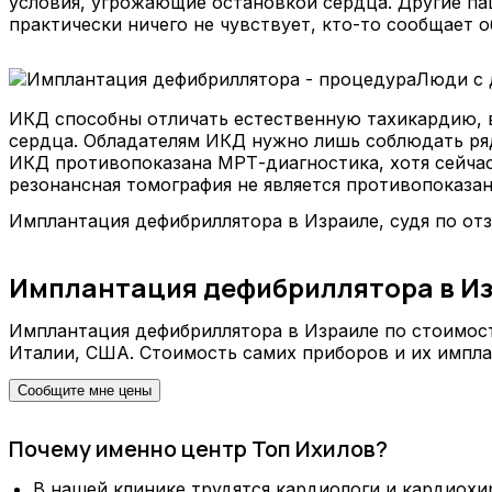
условия, угрожающие остановкой сердца. Другие пац
практически ничего не чувствует, кто-то сообщает 
Люди с 
ИКД способны отличать естественную тахикардию, в
сердца. Обладателям ИКД нужно лишь соблюдать ряд 
ИКД противопоказана МРТ-диагностика, хотя сейча
резонансная томография не является противопоказа
Имплантация дефибриллятора в Израиле, судя по отз
Имплантация дефибриллятора в Из
Имплантация дефибриллятора в Израиле по стоимост
Италии, США. Стоимость самих приборов и их импла
Сообщите мне цены
Почему именно центр Топ Ихилов?
В нашей клинике трудятся кардиологи и кардиох