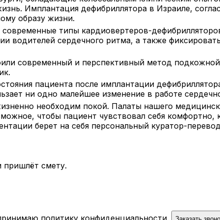
 жизнь. Имплантация дефибриллятора в Израиле, согл
ному образу жизни.
 современные типы кардиовертеров-дефибрилляторов,
ии водителей сердечного ритма, а также фиксировать
оили современный и перспективный метод подкожной
ик.
остояния пациента после имплантации дефибриллятор
льзает ни одно малейшее изменение в работе сердеч
изненно необходим покой. Палаты нашего медицинск
зможное, чтобы пациент чувствовал себя комфортно, 
нтации берет на себя персональный куратор-перевод
 пришлёт смету.
 принимаю
политику конфиденциальности
.
Заказать звон