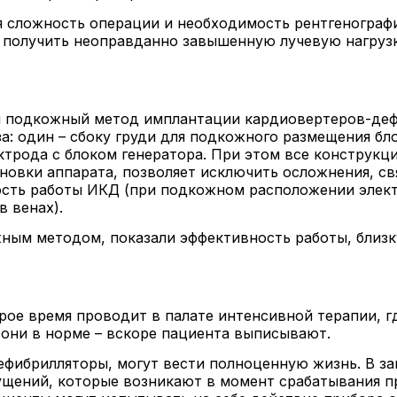
 сложность операции и необходимость рентгенографи
т получить неоправданно завышенную лучевую нагрузк
ся подкожный метод имплантации кардиовертеров-де
за: один – сбоку груди для подкожного размещения бл
ктрода с блоком генератора. При этом все конструк
ановки аппарата, позволяет исключить осложнения, с
ость работы ИКД (при подкожном расположении элект
в венах).
ным методом, показали эффективность работы, близк
ое время проводит в палате интенсивной терапии, г
 они в норме – вскоре пациента выписывают.
фибрилляторы, могут вести полноценную жизнь. В з
щущений, которые возникают в момент срабатывания п