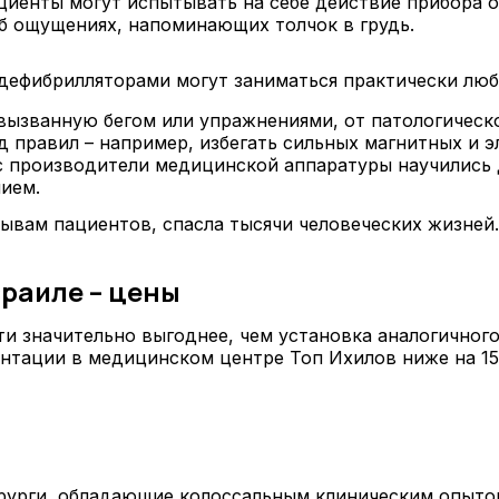
иенты могут испытывать на себе действие прибора от
об ощущениях, напоминающих толчок в грудь.
дефибрилляторами могут заниматься практически лю
ызванную бегом или упражнениями, от патологическо
правил – например, избегать сильных магнитных и эл
с производители медицинской аппаратуры научились 
нием.
ывам пациентов, спасла тысячи человеческих жизней.
раиле – цены
и значительно выгоднее, чем установка аналогичного
нтации в медицинском центре Топ Ихилов ниже на 15
ирурги, обладающие колоссальным клиническим опыт