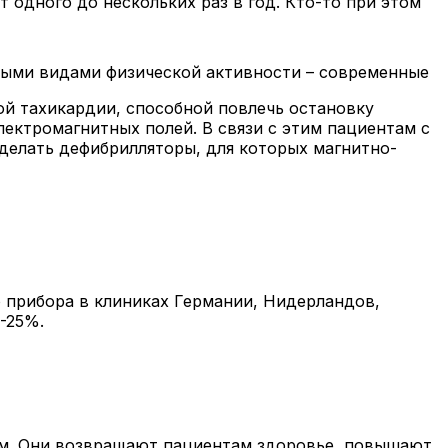
 одного до нескольких раз в год. Кто-то при этом
быми видами физической активности – современные
й тахикардии, способной повлечь остановку
ектромагнитных полей. В связи с этим пациентам с
делать дефибрилляторы, для которых магнитно-
 прибора в клиниках Германии, Нидерландов,
-25%.
ом. Они возвращают пациентам здоровье, повышают