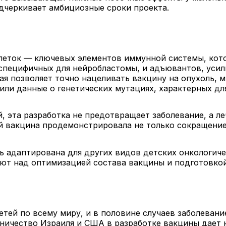
одчеркивает амбициозные сроки проекта.
леток — ключевых элементов иммунной системы, кото
 специфичных для нейробластомы, и адъювантов, уси
ая позволяет точно нацеливать вакцину на опухоль, 
ли данные о генетических мутациях, характерных для
 эта разработка не предотвращает заболевание, а л
й вакцина продемонстрировала не только сокращение
ь адаптирована для других видов детских онкологиче
ют над оптимизацией состава вакцины и подготовкой
тей по всему миру, и в половине случаев заболевани
ичество Израиля и США в разработке вакцины дает н