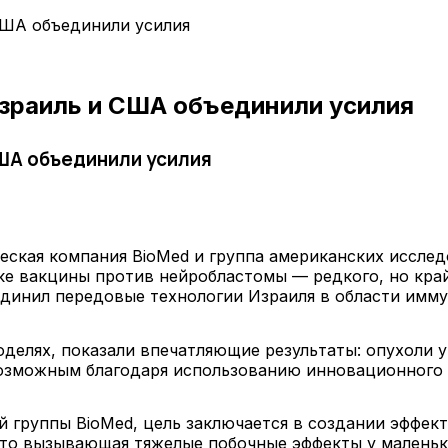
США объединили усилия
Израиль и США объединили усилия
США объединили усилия
ческая компания BioMed и группа американских исслед
тке вакцины против нейробластомы — редкого, но кра
ъединил передовые технологии Израиля в области имм
делях, показали впечатляющие результаты: опухоли
возможным благодаря использованию инновационного
 группы BioMed, цель заключается в создании эффек
сто вызывающая тяжелые побочные эффекты у маленьк