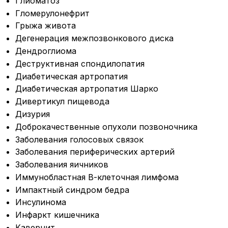
Глиоматоз
Гломерулонефрит
Грыжа живота
Дегенерация межпозвонкового диска
Дендроглиома
Деструктивная спондилопатия
Диабетическая артропатия
Диабетическая артропатия Шарко
Дивертикул пищевода
Дизурия
Доброкачественные опухоли позвоночника
Заболевания голосовых связок
Заболевания периферических артерий
Заболевания яичников
Иммунобластная В-клеточная лимфома
Импактный синдром бедра
Инсулинома
Инфаркт кишечника
Кавернит