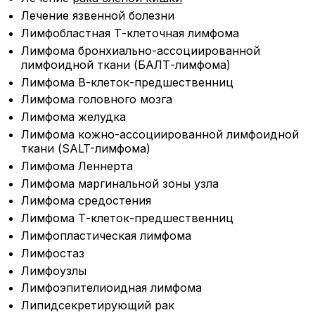
Лечение язвенной болезни
Лимфобластная Т-клеточная лимфома
Лимфома бронхиально-ассоциированной
лимфоидной ткани (БАЛТ-лимфома)
Лимфома В-клеток-предшественниц
Лимфома головного мозга
Лимфома желудка
Лимфома кожно-ассоциированной лимфоидной
ткани (SALT-лимфома)
Лимфома Леннерта
Лимфома маргинальной зоны узла
Лимфома средостения
Лимфома Т-клеток-предшественниц
Лимфопластическая лимфома
Лимфостаз
Лимфоузлы
Лимфоэпителиоидная лимфома
Липидсекретирующий рак