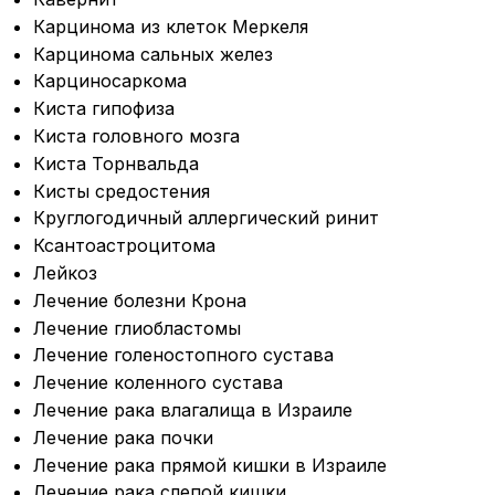
Карцинома из клеток Меркеля
Карцинома сальных желез
Карциносаркома
Киста гипофиза
Киста головного мозга
Киста Торнвальда
Кисты средостения
Круглогодичный аллергический ринит
Ксантоастроцитома
Лейкоз
Лечение болезни Крона
Лечение глиобластомы
Лечение голеностопного сустава
Лечение коленного сустава
Лечение рака влагалища в Израиле
Лечение рака почки
Лечение рака прямой кишки в Израиле
Лечение
рака слепой кишки