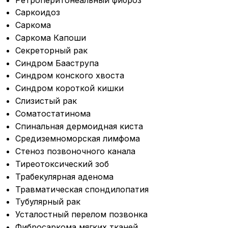
Саркоидоз
Саркома
Саркома Капоши
Секреторный рак
Синдром Бааструпа
Синдром конского хвоста
Синдром короткой кишки
Слизистый рак
Соматостатинома
Спинальная дермоидная киста
Средиземноморская лимфома
Стеноз позвоночного канала
Тиреотоксический зоб
Трабекулярная аденома
Травматическая спондилопатия
Тубулярный рак
Усталостный перелом позвонка
Фибросаркома мягких тканей