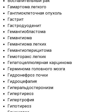
Воспалительный рак
Гамартома легкого
Ганглиоклеточная опухоль
Гастрит
Гастродуоденит
Гемангиобластома
Гемангиома
Гемангиома легких
Гемангиоперицитома
Гемоторакс легких
Гепатоцеллюлярная карцинома
Герминома головного мозга
Гидронефроз почки
Гидроцефалия
Гиперальдостеронизм
Гипертиреоз
Гипертрофия
Гипотиреоз