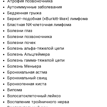
Атрофия позвоночника
Аутоиммунные заболевания
Бедренная грыжа
Беркит-подобная («Burkitt-like») лимфома
Бластная NK-клеточная лимфома
Болезни глаз
Болезни позвоночника
Болезни почек
Болезнь альфа-тяжелой цепи
Болезнь Альцгеймера
Болезнь гамма-тяжелой цепи
Болезнь Меньера
Бронхиальная астма
Бронхиальный свищ
Бронхогенная киста
Випома
Волосатоклеточный лейкоз
Воспаление тройничного нерва