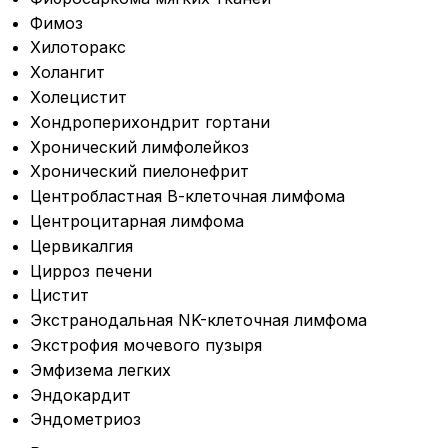
Фимоз
Хилоторакс
Холангит
Холецистит
Хондроперихондрит гортани
Хронический лимфолейкоз
Хронический пиелонефрит
Центробластная В-клеточная лимфома
Центроцитарная лимфома
Цервикалгия
Цирроз печени
Цистит
Экстранодальная NK-клеточная лимфома
Экстрофия мочевого пузыря
Эмфизема легких
Эндокардит
Эндометриоз