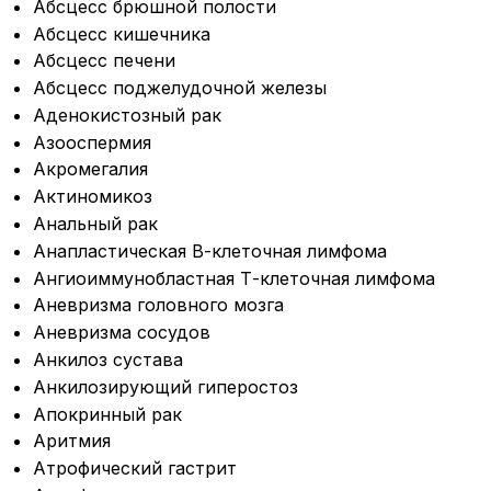
Абсцесс брюшной полости
Абсцесс кишечника
Абсцесс печени
Абсцесс поджелудочной железы
Аденокистозный рак
Азооспермия
Акромегалия
Актиномикоз
Анальный рак
Анапластическая В-клеточная лимфома
Ангиоиммунобластная Т-клеточная лимфома
Аневризма головного мозга
Аневризма сосудов
Анкилоз сустава
Анкилозирующий гиперостоз
Апокринный рак
Аритмия
Атрофический гастрит