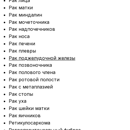
Рак лица
Рак матки
Рак миндалин
Рак мочеточника
Рак надпочечников
Рак носа
Рак печени
Рак плевры
Рак поджелудочной железы
Рак позвоночника
Рак полового члена
Рак ротовой полости
Рак с метаплазией
Рак стопы
Рак уха
Рак шейки матки
Рак яичников
Ретикулосаркома
Ретроперитонеальный фиброз