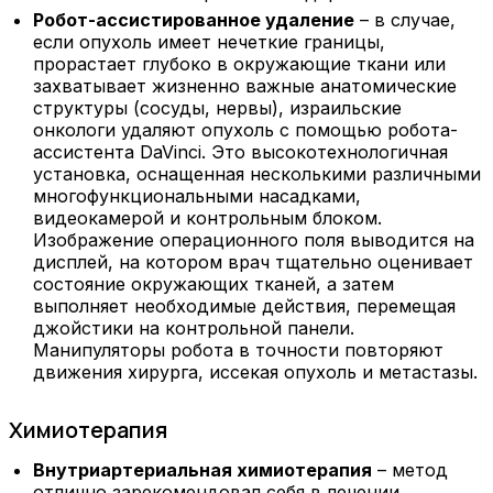
Робот-ассистированное удаление
– в случае,
если опухоль имеет нечеткие границы,
прорастает глубоко в окружающие ткани или
захватывает жизненно важные анатомические
структуры (сосуды, нервы), израильские
онкологи удаляют опухоль с помощью робота-
ассистента
Da
Vinci
. Это высокотехнологичная
установка, оснащенная несколькими различными
многофункциональными насадками,
видеокамерой и контрольным блоком.
Изображение операционного поля выводится на
дисплей, на котором врач тщательно оценивает
состояние окружающих тканей, а затем
выполняет необходимые действия, перемещая
джойстики на контрольной панели.
Манипуляторы робота в точности повторяют
движения хирурга, иссекая опухоль и метастазы.
Химиотерапия
Внутриартериальная химиотерапия
– метод
отлично зарекомендовал себя в лечении