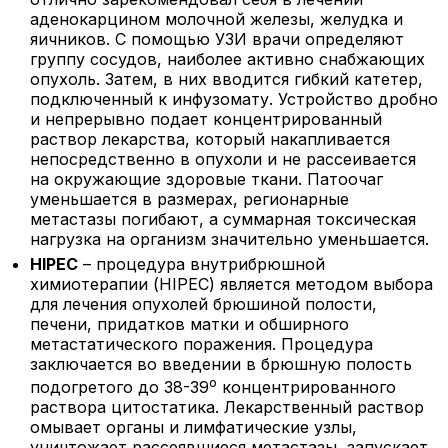
аденокарцином молочной железы, желудка и
яичников. С помощью УЗИ врачи определяют
группу сосудов, наиболее активно снабжающих
опухоль. Затем, в них вводится гибкий катетер,
подключенный к инфузомату. Устройство дробно
и непрерывно подает концентрированный
раствор лекарства, который накапливается
непосредственно в опухоли и не рассеивается
на окружающие здоровые ткани. Патоочаг
уменьшается в размерах, регионарные
метастазы погибают, а суммарная токсическая
нагрузка на организм значительно уменьшается.
HIPEC
– процедура внутрибрюшной
химиотерапии (
HIPEC
) является методом выбора
для лечения опухолей брюшиной полости,
печени, придатков матки и обширного
метастатического поражения. Процедура
заключается во введении в брюшную полость
о
подогретого до 38-39
концентрированного
раствора цитостатика. Лекарственный раствор
омывает органы и лимфатические узлы,
уничтожает рассеявшиеся метастазы, запускает