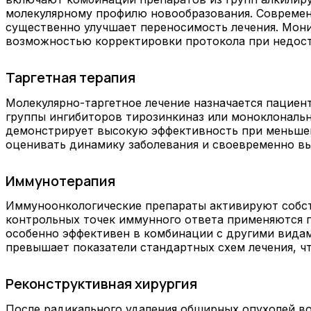
молекулярному профилю новообразования. Совреме
существенно улучшает переносимость лечения. Мон
возможностью корректировки протокола при недост
Таргетная терапия
Молекулярно-таргетное лечение назначается пациен
группы ингибиторов тирозинкиназ или моноклональн
демонстрирует высокую эффективность при меньшей
оценивать динамику заболевания и своевременно вы
Иммунотерапия
Иммуноонкологические препараты активируют собст
контрольных точек иммунного ответа применяются п
особенно эффективен в комбинации с другими вида
превышает показатели стандартных схем лечения, чт
Реконструктивная хирургия
После радикального удаления обширных опухолей во