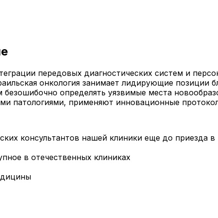
ле
теграции передовых диагностических систем и персо
зраильская онкология занимает лидирующие позиции 
ам безошибочно определять уязвимые места новообраз
кими патологиями, применяют инновационные проток
ких консультантов нашей клиники еще до приезда в
упное в отечественных клиниках
едицины