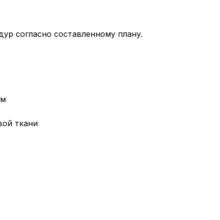
ур согласно составленному плану.
ем
вой ткани