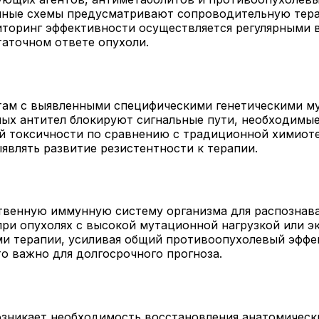
нные схемы предусматривают сопроводительную тера
иторинг эффективности осуществляется регулярными
аточном ответе опухоли.
там с выявленными специфическими генетическими му
ых антител блокируют сигнальные пути, необходимые 
 токсичности по сравнению с традиционной химиоте
являть развитие резистентности к терапии.
венную иммунную систему организма для распознава
ри опухолях с высокой мутационной нагрузкой или э
ми терапии, усиливая общий противоопухолевый эффе
о важно для долгосрочного прогноза.
зникает необходимость восстановления анатомически