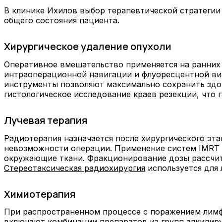
В клинике Ихилов выбор терапевтической стратегии 
общего состояния пациента.
Хирургическое удаление опухоли
Оперативное вмешательство применяется на ранних 
интраоперационной навигации и флуоресцентной ви
инструменты позволяют максимально сохранить здо
гистологическое исследование краев резекции, что 
Лучевая терапия
Радиотерапия назначается после хирургического эт
невозможности операции. Применение систем IMRT и
окружающие ткани. Фракционирование дозы рассчит
Стереотаксическая радиохирургия
используется для 
Химиотерапия
При распространенном процессе с поражением лимф
включают комбинации препаратов из групп алкилир