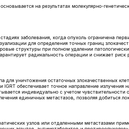
основывается на результатах молекулярно-генетичес
стадиях заболевания, когда опухоль ограничена перв
зуализации для определения точных границ злокачес
ровые структуры при полном удалении патологически
гарантирует радикальность операции и снижает риск 
апа для уничтожения остаточных злокачественных кле
 IGRT обеспечивает точное направление излучения 
ывается индивидуально с учетом чувствительности о
лечения единичных метастазов, позволяя добиться лок
атических узлов или отдаленными метастазами прим
ующих агентов, антиметаболитов и противоопухолевы