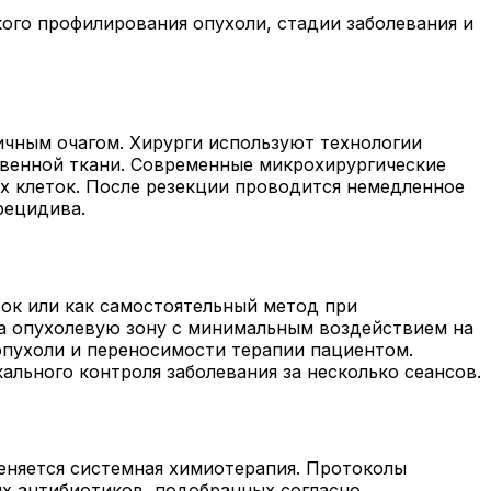
кого профилирования опухоли, стадии заболевания и
ичным очагом. Хирурги используют технологии
твенной ткани. Современные микрохирургические
х клеток. После резекции проводится немедленное
рецидива.
ток или как самостоятельный метод при
на опухолевую зону с минимальным воздействием на
пухоли и переносимости терапии пациентом.
ального контроля заболевания за несколько сеансов.
еняется системная химиотерапия. Протоколы
х антибиотиков, подобранных согласно