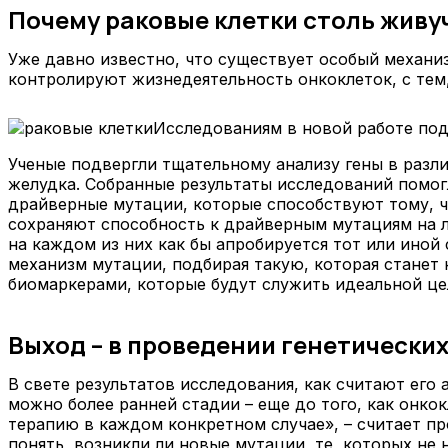
Почему раковые клетки столь живу
Уже давно известно, что существует особый механи
контролируют жизнедеятельность онкоклеток, с тем
Исследованиям в новой работе под
Ученые подвергли тщательному анализу гены в разли
желудка. Собранные результаты исследований помог
драйверные мутации, которые способствуют тому, чт
сохраняют способность к драйверным мутациям на лю
на каждом из них как бы апробируется тот или ино
механизм мутации, подбирая такую, которая станет 
биомаркерами, которые будут служить идеальной це
Выход – в проведении генетических
В свете результатов исследования, как считают его
можно более ранней стадии – еще до того, как онк
терапию в каждом конкретном случае», – считает пр
понять, возникли ли новые мутации, те, которых не