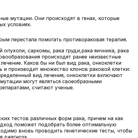
ные мутации. Они происходят в генах, которые
ых условиях.
орым перестала помогать противораковая терапия.
 опухоли, саркомы, рака груди,рака яичника, рака
новообразования происходят ранее неизвестные
лечение. Каков бы ни был вид рака, онкоклетки
ль и производит множество клонов раковой клетки:
определенный вид лечения, онкоклетки включают
 мутации могут являться своеобразными
репаратами, считают ученые.
ских тестов различных форм рака, причем на как
подход поможет подобрать более оптимальную
бходимо вновь проводить генетические тесты, чтобы
я диагноз».