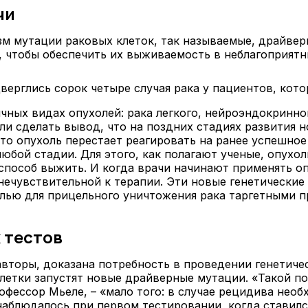
чи
зм мутации раковых клеток, так называемые, драйвер
, чтобы обеспечить их выживаемость в неблагоприятн
верглись сорок четыре случая рака у пациентов, кот
чных видах опухолей: рака легкого, нейроэндокринной
ли сделать вывод, что на поздних стадиях развития 
о опухоль перестает реагировать на ранее успешное 
бой стадии. Для этого, как полагают ученые, опухо
й способ выжить. И когда врачи начинают применять 
нечувствительной к терапии. Эти новые генетические
лью для прицельного уничтожения рака таргетными п
 тестов
 авторы, доказана потребность в проведении генетиче
оклетки запустят новые драйверные мутации. «Такой 
офессор Мьеле, – «мало того: в случае рецидива нео
 наблюдалось при первом тестировании, когда ставилс