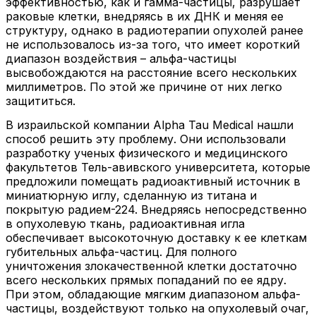
эффективностью, как и гамма-частицы, разрушает
раковые клетки, внедряясь в их ДНК и меняя ее
структуру, однако в радиотерапии опухолей ранее
не использовалось из-за того, что имеет короткий
диапазон воздействия – альфа-частицы
высвобождаются на расстояние всего нескольких
миллиметров. По этой же причине от них легко
защититься.
В израильской компании Alpha Tau Medical нашли
способ решить эту проблему. Они использовали
разработку ученых физического и медицинского
факультетов Тель-авивского университета, которые
предложили помещать радиоактивный источник в
миниатюрную иглу, сделанную из титана и
покрытую радием-224. Внедряясь непосредственно
в опухолевую ткань, радиоактивная игла
обеспечивает высокоточную доставку к ее клеткам
губительных альфа-частиц. Для полного
уничтожения злокачественной клетки достаточно
всего нескольких прямых попаданий по ее ядру.
При этом, обладающие мягким диапазоном альфа-
частицы, воздействуют только на опухолевый очаг,