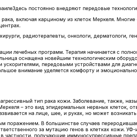
Здесь постоянно внедряют передовые технологи
рака, включая карциному из клеток Меркеля. Многие
центрах.
ирурги, радиотерапевты, онкологи, дерматологи, ген
ции лечебных программ. Терапия начинается с полног
льница оснащена новейшим технологическим оборудов
и ускорителями, передовыми устройствами для диагн
льшое внимание уделяется комфорту и эмоционально
 агрессивный тип рака кожи. Заболевание, также, на
Меркеля – это вид эпидермальных нервных клеток, о
вивается на лице, шее, и руках, но может возникать 
ым поражением. В большинстве случаев переродивша
тветственного за мутацию генов в клетках кожи. УФ-
, в частности, получающие иммуносупрессивные преп