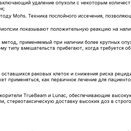
 включающий удаление опухоли с некоторым количест
к;
тоду Mohs. Техника послойного иссечения, позволяю
 биопсии показывают положительную реакцию на нали
 метод, применяемый при наличии более крупных опух
ому типу вмешательств прибегают, когда требуется о
 оставшихся раковых клеток и снижения риска рецид
жет применяться, как первичное лечение для пациент
корители TrueBeam и Lunac, обеспечивающие высокую
ли, стереотаксическую доставку высоких доз в строг