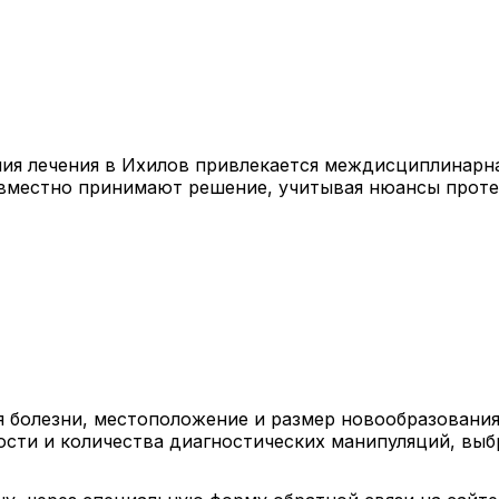
ния лечения в Ихилов привлекается междисциплинарна
овместно принимают решение, учитывая нюансы протек
я болезни, местоположение и размер новообразования,
ости и количества диагностических манипуляций, выб