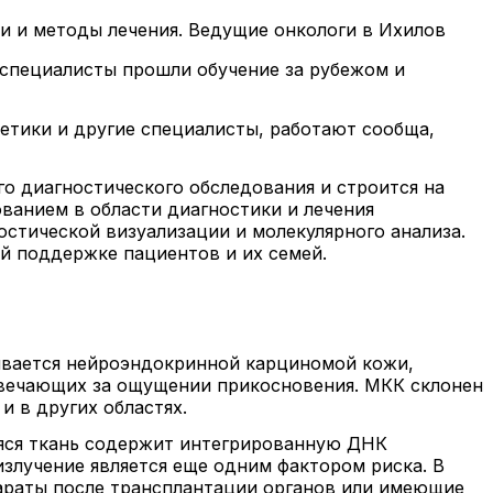
и и методы лечения. Ведущие онкологи в Ихилов
 специалисты прошли обучение за рубежом и
етики и другие специалисты, работают сообща,
о диагностического обследования и строится на
анием в области диагностики и лечения
остической визуализации и молекулярного анализа.
й поддержке пациентов и их семей.
зывается нейроэндокринной карциномой кожи,
твечающих за ощущении прикосновения. МКК склонен
и в других областях.
яся ткань содержит интегрированную ДНК
излучение является еще одним фактором риска. В
араты после трансплантации органов или имеющие