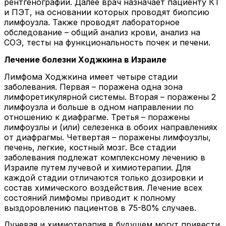
рентгенографии. Далее врач назначает пациенту КТ
и ПЭТ, на основании которых проводят биопсию
лимфоузла. Также проводят лабораторное
обследование – общий анализ крови, анализ на
СОЭ, тесты на функциональность почек и печени.
Лечение болезни Ходжкина в Израиле
Лимфома Ходжкина имеет четыре стадии
заболевания. Первая – поражена одна зона
лимфоретикулярной системы. Вторая – поражены 2
лимфоузла и больше в одном направлении по
отношению к диафрагме. Третья – поражены
лимфоузлы и (или) селезенка в обоих направлениях
от диафрагмы. Четвертая – поражены лимфоузлы,
печень, легкие, костный мозг. Все стадии
заболевания подлежат комплексному лечению в
Израиле путем лучевой и химиотерапии. Для
каждой стадии отличаются только дозировки и
состав химического воздействия. Лечение всех
состояний лимфомы приводит к полному
выздоровлению пациентов в 75-80% случаев.
Лучевая и химиотерапия в будущем могут привести