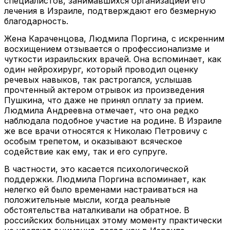
специалистов, занимавшихся организацией его
лечения в Израиле, подтверждают его безмерную
благодарность.
Жена Караченцова, Людмила Поргина, с искренним
восхищением отзывается о профессионализме и
чуткости израильских врачей. Она вспоминает, как
один нейрохирург, который проводил оценку
речевых навыков, так растрогался, услышав
прочтенный актером отрывок из произведения
Пушкина, что даже не принял оплату за прием.
Людмила Андреевна отмечает, что она редко
наблюдала подобное участие на родине. В Израиле
же все врачи относятся к Николаю Петровичу с
особым трепетом, и оказывают всяческое
содействие как ему, так и его супруге.
В частности, это касается психологической
поддержки. Людмила Поргина вспоминает, как
нелегко ей было временами настраиваться на
положительные мысли, когда реальные
обстоятельства наталкивали на обратное. В
российских больницах этому моменту практически