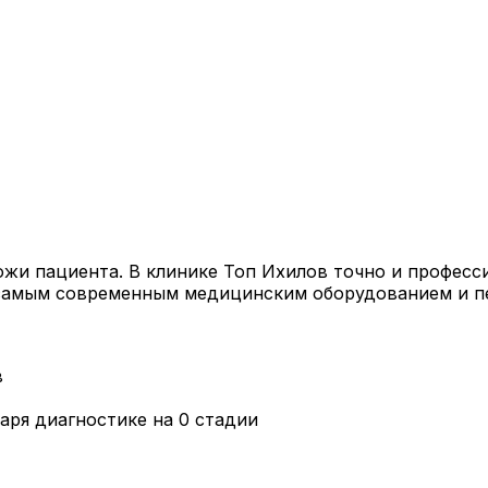
с кожи пациента. В клинике Топ Ихилов точно и профе
ь самым современным медицинским оборудованием и 
в
аря диагностике на 0 стадии